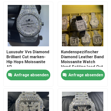
Luxusuhr Vvs Diamond
Kundenspezifischer
Brilliant Cut marken-
Diamond Leather Band
Hip Hops Moissanite
Moissanite Watch
AP
Hand Setting Iced Out
3EX
Anfrage absenden
Anfrage absenden
Haus
Produkte
Über uns