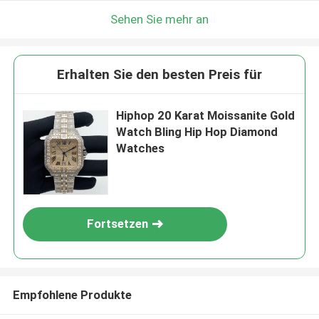
Hinterlass eine Nachricht
Sehen Sie mehr an
Wir rufen Sie bald zurück!
Erhalten Sie den besten Preis für
Hiphop 20 Karat Moissanite Gold
Watch Bling Hip Hop Diamond
Watches
Fortsetzen
EINREICHUNGEN
Empfohlene Produkte