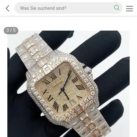
3
/
5