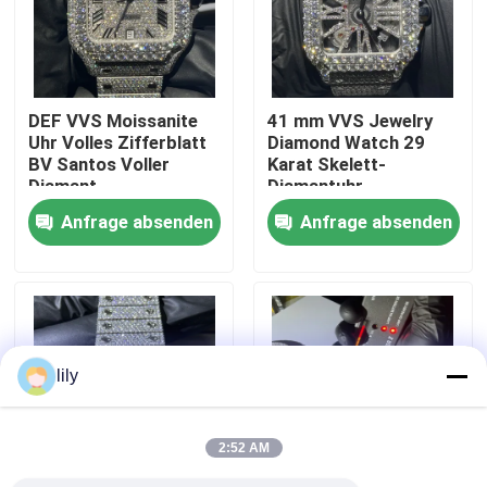
Fabrik-Ausflug
DEF VVS Moissanite
41 mm VVS Jewelry
Qualitätskontrolle
Uhr Volles Zifferblatt
Diamond Watch 29
BV Santos Voller
Karat Skelett-
Diamant
Diamantuhr
Treten Sie mit uns in Verbindung
Anfrage absenden
Anfrage absenden
Nachrichten
Fälle
lily
Fordern Sie ein Zitat
2:52 AM
Moissanite Diamond Watch