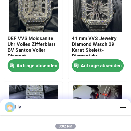
Fabrik-Ausflug
Qualitätskontrolle
DEF VVS Moissanite
41 mm VVS Jewelry
Uhr Volles Zifferblatt
Diamond Watch 29
BV Santos Voller
Karat Skelett-
Treten Sie mit uns in Verbindung
Diamant
Diamantuhr
Anfrage absenden
Anfrage absenden
Nachrichten
Fälle
lily
Fordern Sie ein Zitat
3:02 PM
Moissanite Diamond Watch