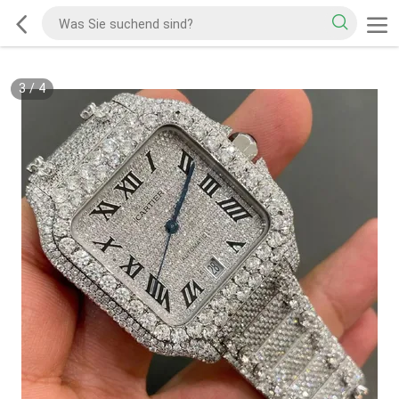
3
/
4