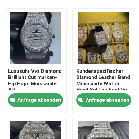
Luxusuhr Vvs Diamond
Kundenspezifischer
Brilliant Cut marken-
Diamond Leather Band
Hip Hops Moissanite
Moissanite Watch
AP
Hand Setting Iced Out
3EX
Haus
Anfrage absenden
Anfrage absenden
Produkte
Über uns