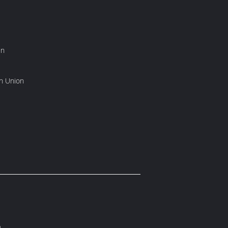
en
rn Union
n