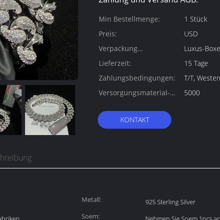
Min Bestellmenge:
1 Stück
Preis:
USD
Verpackung
Luxus-Box
Informationen:
Lieferzeit:
15 Tage
Zahlungsbedingungen:
T/T, Weste
Versorgungsmaterial-
5000
Fähigkeit:
KONTAKT
chreibung
Metall:
925 Sterling Silver
Soem:
abriken
Nehmen Sie Soem 1pcs a