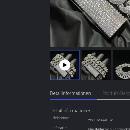
Detailinformationen
Produkt-Bes
Detailinformationen
Edelsteine:
vvs moissanite
Lieferant:
Hersteller von Schmuckf