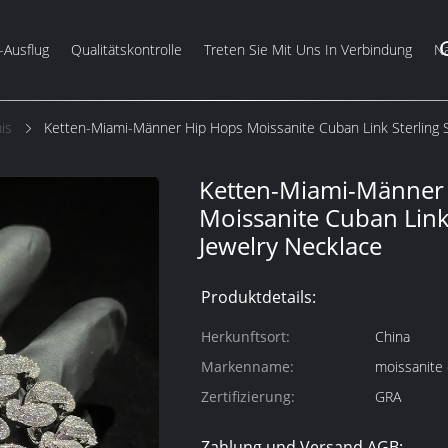
-Ausflug
Qualitätskontrolle
Treten Sie Mit Uns In Verbindung
Na
is
Ketten-Miami-Männer Hip Hops Moissanite Cuban Link Sterling Si
Ketten-Miami-Männer
Moissanite Cuban Link 
Jewelry Necklace
Produktdetails:
Herkunftsort:
China
Markenname:
moissanite 
Zertifizierung:
GRA
Zahlung und Versand AGB: