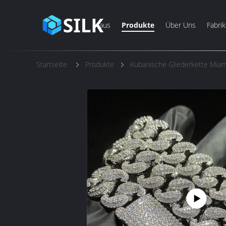
Haus
Produkte
Über Uns
Fabrik
Startseite
Produkte
Kubanische Gliederkette Miam