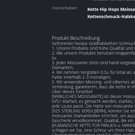
Hervorheben:
Kette Hip Hops Moissa
Kettenschmuck-Halske
Produkt-Beschreibung
Gefrorenen heraus Goldhalsketten-Schmuck
1. Unsere Produkte sind hohe Qualität und 
2. Alle unsere Produkte benutzen Krappenfas
zu.
3. Jeder Moissanite-Stein sind hand-vorgewä
Diamanten;
4. Wir nehmen Vergolden 0.3u für 6mal an, al
Farbe innerhalb 2-3-monatigen;
5. Wir verwenden Messing- und silbernes al
Verbindung, garantieren, dass die Kette in 
Über dieses Einzelteil
[WIRKLICHES MOISSANITE] ist dieser moissa
VVS1 Klarheit, es gemacht werden, starkes, 
jede Leute passt. Die Härte von moissanite 
[925 STERLING VERSILBERN], können Sie ein b
moissanite Diamantkollier errichtet, um ausz
Geschenk vervollkommnet. Qualität, die ein N
[KUBANISCHE KETTE FÜR FRAUEN u. MÄNNER] K
schlagen wir Sie, eine Schnur um Ihren Hal
Gliederkettehalsketten sind für völlig, perfe