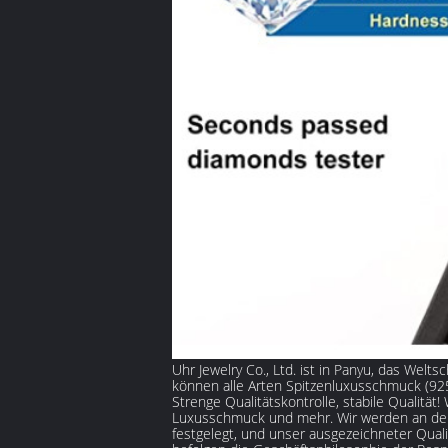
Uhr Jewelry Co., Ltd. ist in Panyu, das We
können alle Arten Spitzenluxusschmuck (925
Strenge Qualitätskontrolle, stabile Qualit
Luxusschmuck und mehr. Wir werden an der 
festgelegt, und unser ausgezeichneter Qua