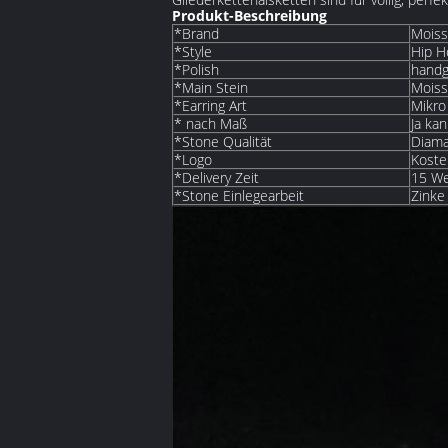
Produkt-Beschreibung
*Brand
Moiss
*Style
Hip H
*Polish
hand
*Main Stein
Moiss
*Earring Art
Mikro 
* nach Maß
Ja ka
*Stone Qualität
Diama
*Logo
Koste
*Delivery Zeit
15 We
*Stone Einlegearbeit
Zinke 