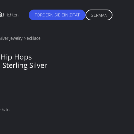
chrichten
FORDERN SIE EIN ZITAT
GERMAN
lver Jewelry Necklace
 Hip Hops
Sterling Silver
chain