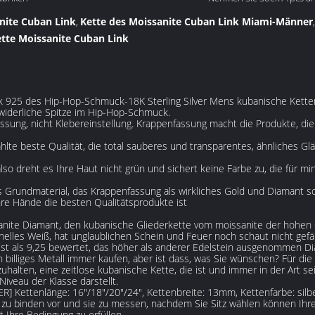
nite Cuban Link
Kette des Moissanite Cuban Link Miami-Männer
,
tte Moissanite Cuban Link
 925 des Hip-Hop-Schmuck-18K Sterling Silver Mens kubanische Kette
widerliche Spitze im Hip-Hop-Schmuck.
sung, nicht Klebereinstellung. Krappenfassung macht die Produkte, die G
hlte beste Qualität, die total sauberes und transparentes, ähnliches Gl
so dreht es Ihre Haut nicht grün und sichert keine Farbe zu, die für min
s Grundmaterial, das Krappenfassung als wirkliches Gold und Diamant so
Ihre Hände die besten Qualitätsprodukte ist
nite Diamant, den kubanische Gliederkette vom moissanite der hohen 
helles Weiß, hat unglaublichen Schein und Feuer noch schaut nicht gefäl
ist als 9,25 bewertet, das höher als anderer Edelstein ausgenommen Dia
illiges Metall immer kaufen, aber ist dass, was Sie wünschen? Für die 
uhalten, eine zeitlose kubanische Kette, die ist und immer in der Art se
iveau der Klasse darstellt.
ettenlänge: 16"/18"/20"/24", Kettenbreite: 13mm, Kettenfarbe: silber
s zu binden vor und sie zu messen, nachdem Sie Sitz wählen können Ih
kt Ihre Bedingung zu erfüllen.