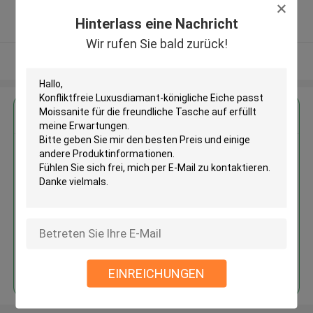
5.0
Hinterlass eine Nachricht
Überprüfter Lieferant
Wir rufen Sie bald zurück!
Sehen Sie mehr an
Erhalten Sie den besten Preis für
Konfliktfreie Luxusdiamant-
königliche Eiche passt
Moissanite für die freundliche
Tasche auf
Fortsetzen
EINREICHUNGEN