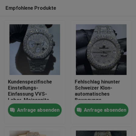
Empfohlene Produkte
Kundenspezifische
Fehlschlag hinunter
Einstellungs-
Schweizer Klon-
Einfassung VVS-
automatisches
Haus
Labor-Moissanite
Bewegungs-
Diamond Watch Iced
Handgelenk VVS
Anfrage absenden
Anfrage absenden
Out Hand
Moissanite Diamond
Produkte
Iced Out Luxury Watch
Über uns