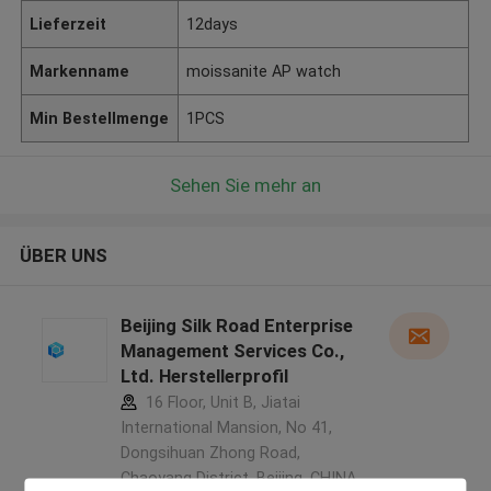
Lieferzeit
12days
Markenname
moissanite AP watch
Min Bestellmenge
1PCS
Sehen Sie mehr an
ÜBER UNS
Beijing Silk Road Enterprise
Management Services Co.,
Ltd. Herstellerprofil
16 Floor, Unit B, Jiatai
International Mansion, No 41,
Dongsihuan Zhong Road,
Chaoyang District, Beijing ,CHINA