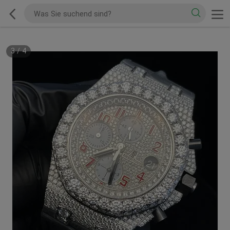
3
/
4