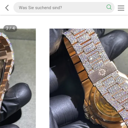
3
/
4