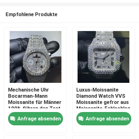
Empfohlene Produkte
Mechanische Uhr
Luxus-Moissanite
Bocarman-Mann
Diamond Watch VVS
Haus
Moissanite für Männer
Moissanite gefror aus
100% führen den Test
Moissanite-Fehlschlag
Diamond Pen
unten
Produkte
Anfrage absenden
Anfrage absenden
Über uns