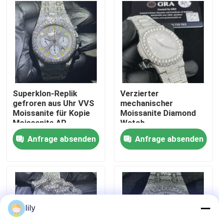
Fabrik-Ausflug
Qualitätskontrolle
Treten Sie mit uns in Verbindung
Superklon-Replik
Verzierter
gefroren aus Uhr VVS
mechanischer
Moissanite für Kopie
Moissanite Diamond
Nachrichten
Moissanite AP
Watch
Anfrage absenden
Anfrage absenden
Fälle
Fordern Sie ein Zitat
lily
Moissanite Diamond Watch