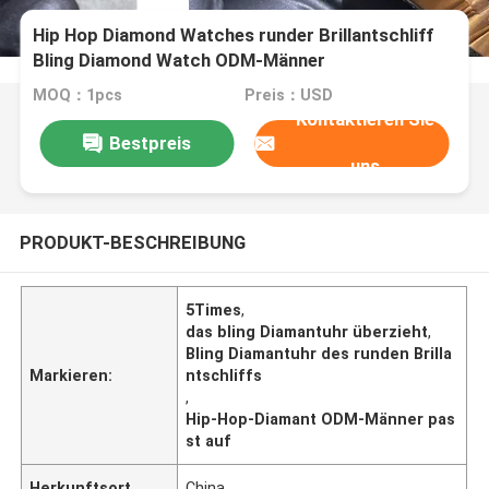
Hip Hop Diamond Watches runder Brillantschliff
Bling Diamond Watch ODM-Männer
MOQ：1pcs
Preis：USD
Kontaktieren Sie
Bestpreis
uns
PRODUKT-BESCHREIBUNG
5Times
,
das bling Diamantuhr überzieht
,
Bling Diamantuhr des runden Brilla
Markieren:
ntschliffs
,
Hip-Hop-Diamant ODM-Männer pas
st auf
Herkunftsort
China