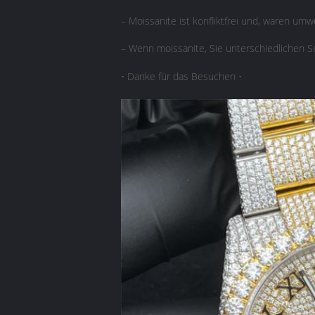
– Moissanite ist konfliktfrei und, waren umw
– Wenn moissanite, Sie unterschiedlichen S
• Danke für das Besuchen •