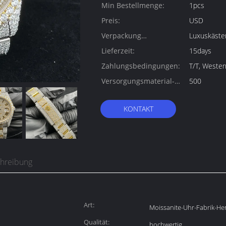
Min Bestellmenge:
1pcs
Preis:
USD
Verpackung
Luxuskäste
Informationen:
Lieferzeit:
15days
Zahlungsbedingungen:
T/T, Weste
Versorgungsmaterial-
500
Fähigkeit:
KONTAKT
chreibung
Art:
Moissanite-Uhr-Fabrik-Her
Qualität:
hochwertig