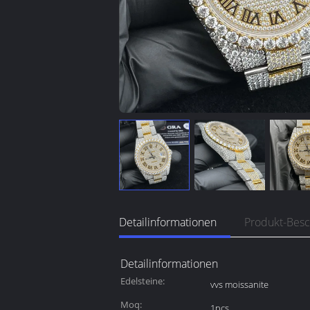
Detailinformationen
Produkt-Bes
Detailinformationen
Edelsteine:
vvs moissanite
Moq:
1pcs