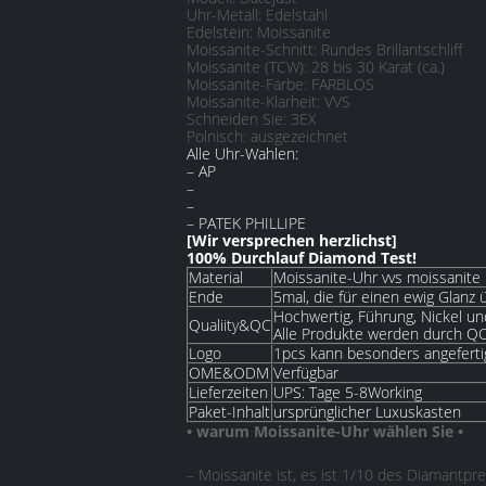
Uhr-Metall: Edelstahl
Edelstein: Moissanite
Moissanite-Schnitt: Rundes Brillantschliff
Moissanite (TCW): 28 bis 30 Karat (ca.)
Moissanite-Farbe: FARBLOS
Moissanite-Klarheit: VVS
Schneiden Sie: 3EX
Polnisch: ausgezeichnet
Alle Uhr-Wahlen:
– AP
–
–
– PATEK PHILLIPE
[Wir versprechen herzlichst]
100% Durchlauf Diamond Test!
Material
Moissanite-Uhr vvs moissanite
Ende
5mal, die für einen ewig Glanz
Hochwertig, Führung, Nickel un
Qualiity&QC
Alle Produkte werden durch QC
Logo
1pcs kann besonders angefert
OME&ODM
Verfügbar
Lieferzeiten
UPS: Tage 5-8Working
Paket-Inhalt
ursprünglicher Luxuskasten
• warum Moissanite-Uhr wählen Sie •
– Moissanite ist, es ist 1/10 des Diamantpr