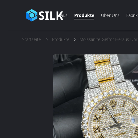
Haus
Produkte
Über Uns
Fabrik
Startseite
Produkte
Moissanite Gefror Heraus Uhr