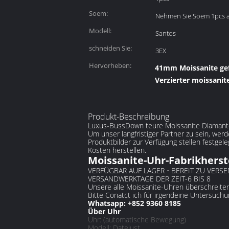
Soem:
Nehmen Sie Soem 1pcs 
Modell:
Santos
schneiden Sie:
3EX
Hervorheben:
41mm Moissanite gef
Verzierter moissanit
Produkt-Beschreibung
Luxus-BussDown teure Moissanite Diamanten
Um unser langfristiger Partner zu sein, we
Produktbilder zur Verfügung stellen festgele
Kosten herstellen.
Moissanite-Uhr-Fabrikherst
VERFÜGBAR AUF LAGER • BEREIT ZU VERS
VERSANDWERKTAGE DER ZEIT-6 BIS 8
Unsere alle Moissanite-Uhren überschreite
Bitte Conatct ich für irgendeine Untersuch
Whatsapp: +852 9360 8185
Über Uhr
Uhr: (automatische Bewegung)
Modell: Datejust