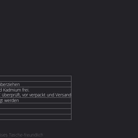
 überziehen
d Kadmium frei.
 überprüft, vor verpackt und Versand
igt werden
eises Tasche-freundlich