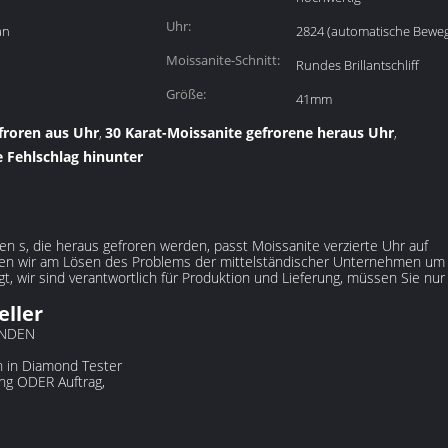
Uhr:
an
2824 (automatische Bewe
Moissanite-Schnitt:
Rundes Brillantschliff
Größe:
41mm
roren aus Uhr
30 Karat-Moissanite gefrorene heraus Uhr
,
,
e Fehlschlag hinunter
 s, die heraus gefroren werden, passt Moissanite verzierte Uhr auf
rden wir am Lösen des Problems der mittelständischer Unternehmen um 
gt, wir sind verantwortlich für Produktion und Lieferung, müssen Sie nur
eller
ENDEN
n in Diamond Tester
ung ODER Auftrag,