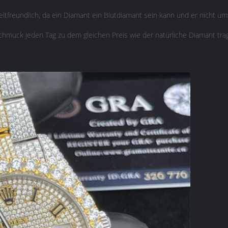
eltfreundlich, da ein Diamant ein Blutdiamant sein kann und er nicht umw
chmuck jeden Tag zu dem gleichen Preis wie der natürliche Diamant tra