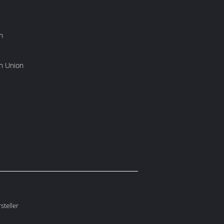
n
rn Union
steller