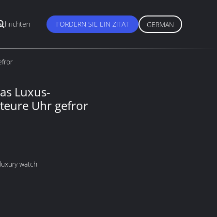
chrichten
FORDERN SIE EIN ZITAT
GERMAN
fror
as Luxus-
 teure Uhr gefror
luxury watch