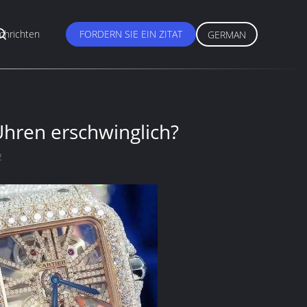
chrichten
FORDERN SIE EIN ZITAT
GERMAN
hren erschwinglich?
2