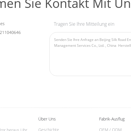
en Sie Kontakt Mit Un
les
Tragen Sie Ihre Mitteilung ein
211040646
Über Uns
Fabrik-Ausflug
Geschichte
OEM / ODM
fror heraus Uhr