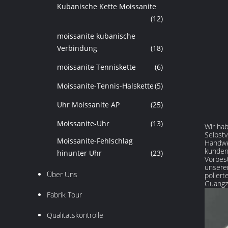
Kubanische Kette Moissanite
(12)
moissanite kubanische
Verbindung
(18)
moissanite Tenniskette
(6)
Moissanite-Tennis-Halskette
(5)
Uhr Moissanite AP
(25)
Moissanite-Uhr
(13)
Wir hab
Selbstv
Moissanite-Fehlschlag
Handwe
kundens
hinunter Uhr
(23)
Vorbest
unsere
Über Uns
poliert
Guangzh
Fabrik Tour
Qualitätskontrolle