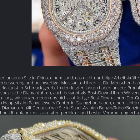
en unseren Sitz in China, einem Land, das nicht nur billige Arbeitskräfte 
erbesserung und hochwertiger Moissanite-Uhren ist.Die Menschen haben 
rkskunst in Schmuck geerbt.In den letzten Jahren haben unsere Produ
pezifische Diamantuhren, auch bekannt als Bust-Down-Uhren.Wir verkau
ellung, wir konzentrieren uns nicht auf fertige Bust Down-Uhren.Der Gru
n Hauptsitz im Panyu Jewelry Center in Guangzhou haben, einem Untern
e Diamanten hält.Genauso wie Sie in Saudi-Arabien Benzin/Rohöl/Benzin z
ou Uhrenfabrik mit akkurater, perfekter und bester Verarbeitung echt