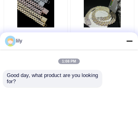
Ketten GRA-Schmuck-
Bling Collana
Miamis Moissanite Hip
Moissanite gefror
lily
Hop führen Diamond
heraus Ketten-
Test Moissanite Cuban
Kettenhalskette 18k
Link
Cuban Link für Männer
1:08 PM
Bestpreis
Bestpreis
Good day, what product are you looking 
for?
Kontakt
Kontakt
Sehen Sie mehr an
Startseite
Über uns
Kontakt
Desktop Site
Sitemap
Privacy Policy