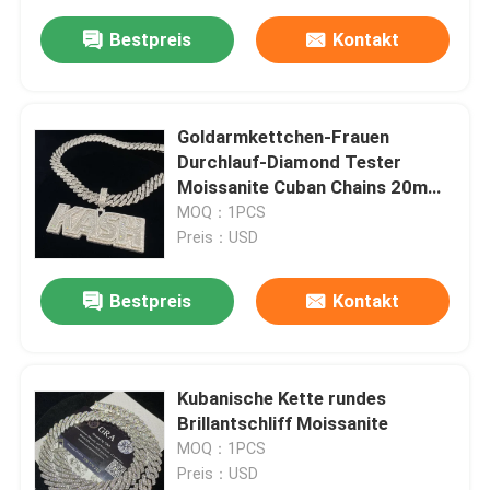
Bestpreis
Kontakt
Goldarmkettchen-Frauen
Durchlauf-Diamond Tester
Moissanite Cuban Chains 20mm
breiter
MOQ：1PCS
Preis：USD
Bestpreis
Kontakt
Kubanische Kette rundes
Brillantschliff Moissanite
MOQ：1PCS
Preis：USD