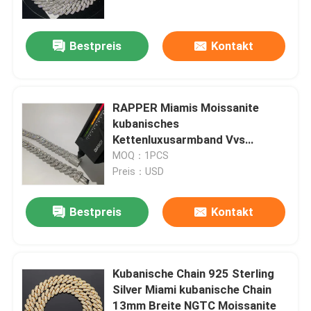
Bestpreis
Kontakt
RAPPER Miamis Moissanite
kubanisches
Kettenluxusarmband Vvs
Moissanite Cuban Link
MOQ：1PCS
Preis：USD
Bestpreis
Kontakt
Haus
Produkte
Kubanische Chain 925 Sterling
Silver Miami kubanische Chain
13mm Breite NGTC Moissanite
Über uns