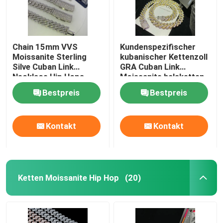
Chain 15mm VVS
Kundenspezifischer
Moissanite Sterling
kubanischer Kettenzoll
Silve Cuban Link
GRA Cuban Link
Necklace Hip Hops
Moissanite halsketten-
Miami Cuban Link
24 für Musik-Konzert
Bestpreis
Bestpreis
Kontakt
Kontakt
Ketten Moissanite Hip Hop
(20)