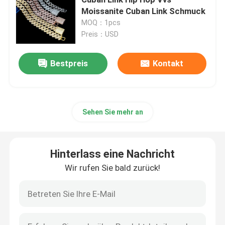
Moissanite Cuban Link Schmuck
MOQ：1pcs
Moissanite gefror heraus Uhr
Preis：USD
Moissanit-Uhr
Hinterlass eine Nachricht
Bestpreis
Kontakt
Wir rufen Sie bald zurück!
kubanische Gliederkette Miamis
Sehen Sie mehr an
Ketten Moissanite Hip Hop
Hinterlass eine Nachricht
Kubanische Kette Moissanite
Wir rufen Sie bald zurück!
moissanite kubanische Verbindung
moissanite Tenniskette