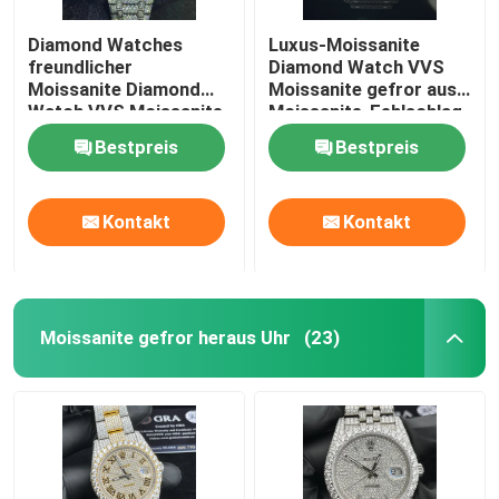
Diamond Watches
Luxus-Moissanite
freundlicher
Diamond Watch VVS
Moissanite Diamond
Moissanite gefror aus
Watch VVS Moissanite
Moissanite-Fehlschlag
Bling Männer Eco
unten
Bestpreis
Bestpreis
Kontakt
Kontakt
Moissanite gefror heraus Uhr
(23)