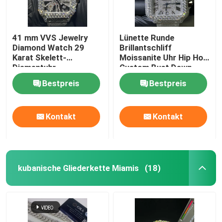
41 mm VVS Jewelry
Lünette Runde
Diamond Watch 29
Brillantschliff
Karat Skelett-
Moissanite Uhr Hip Hop
Diamantuhr
Custom Bust Down
Watch
Bestpreis
Bestpreis
Kontakt
Kontakt
kubanische Gliederkette Miamis
(18)