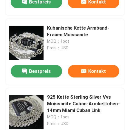
Bestpreis
Kontakt
Kubanische Kette Armband-
Frauen Moissanite
MOQ：1pcs
Preis：USD
Bestpreis
Kontakt
925 Kette Sterling Silver Vvs
Moissanite Cuban-Armkettchen-
14mm Miami Cuban Link
MOQ：1pcs
Preis：USD