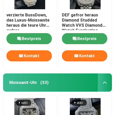
verzierte BussDown,
DEF gefror heraus
das Luxus-Moissanite
Diamond Studded
heraus die teure Uhr
Watch VVS Diamond
gefror
Watch Everlasting
Shine
Bestpreis
Bestpreis
Kontakt
Kontakt
Moissanit-Uhr
(33)