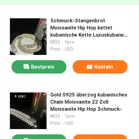
Schmuck-Stangenbrot
Moissanite Hip Hop kettet
kubanische Kette Luxuskubaner
Moissanite an
MOQ：1pcs
Preis：USD
Bestpreis
Kontakt
Gold S925 überzog kubanisches
Chain Moissanite 22 Zoll
Moissanite Hip Hop Schmuck-
MOQ：1pcs
Preis：USD